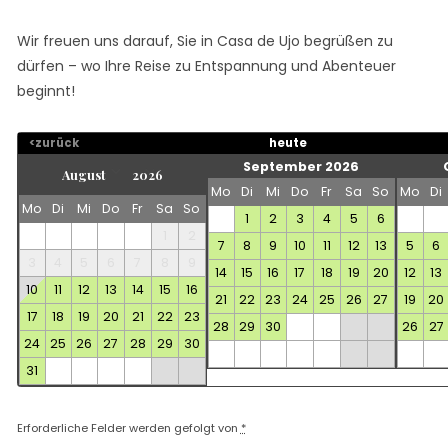
Wir freuen uns darauf, Sie in Casa de Ujo begrüßen zu
dürfen – wo Ihre Reise zu Entspannung und Abenteuer
beginnt!
<zurück
heute
September 2026
Mo
Di
Mi
Do
Fr
Sa
So
Mo
Di
Mo
Di
Mi
Do
Fr
Sa
So
1
2
3
4
5
6
1
2
7
8
9
10
11
12
13
5
6
3
4
5
6
7
8
9
14
15
16
17
18
19
20
12
13
10
11
12
13
14
15
16
21
22
23
24
25
26
27
19
20
17
18
19
20
21
22
23
28
29
30
26
27
24
25
26
27
28
29
30
31
Erforderliche Felder werden gefolgt von
*